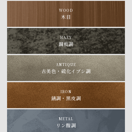
WOOD
木目
HAZY
鋼板調
ANTIQUE
古美色・硫化イブシ調
IRON
錆調・黒皮調
METAL
リン酸調