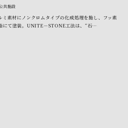
公共施設
ルミ素材にノンクロムタイプの化成処理を施し、フッ素
脂にて塗装。UNITE－STONE工法は、“石…