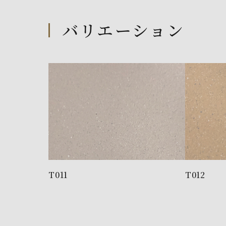
バリエーション
T011
T012